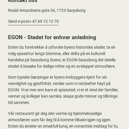
Roald Amundsens gate 36, 1723 Sarpsborg
Send e-post
+ 47 69 12 12 70
EGON - Stedet for enhver anledning
Enten du foretrekker å utforske byens historiske steder, ta en
rolig spasertur langs Glomma, eller delta på en kulturell
hendelse på Sarpsborg Scene, er EGON Sarpsborg det ideelle
stedet å besøke for deilige retter og en avslappet atmosfære.
Som typiske Særpinger er byens innbyggere kjent for sin
vennlighet og gjestfrihet, verdier som vi verdsetter høyt på
EGON. Vi er mer enn bare et spisested; vi er et sted der familier,
venner og kolleger kan samles, skape gode minner og tilbringe
tid sammen.
Vår restaurant gir deg den varme og hjemmekoselige
atmosfæren som får deg til å komme tilbake igjen og igjen.
Enten du ønsker en smakfull lunsj, en romantisk middag for to,