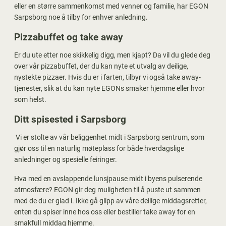
eller en større sammenkomst med venner og familie, har EGON
Sarpsborg noe å tilby for enhver anledning.
Pizzabuffet og take away
Er du ute etter noe skikkelig digg, men kjapt? Da vil du glede deg
over vår pizzabuffet, der du kan nyte et utvalg av deilige,
nystekte pizzaer. Hvis du er i farten, tilbyr vi også take away-
tjenester, slik at du kan nyte EGONs smaker hjemme eller hvor
som helst.
Ditt spisested i Sarpsborg
Vi er stolte av vår beliggenhet midt i Sarpsborg sentrum, som
gjør oss til en naturlig møteplass for både hverdagslige
anledninger og spesielle feiringer.
Hva med en avslappende lunsjpause midt i byens pulserende
atmosfære? EGON gir deg muligheten til å puste ut sammen
med de du er glad i. Ikke gå glipp av våre deilige middagsretter,
enten du spiser inne hos oss eller bestiller take away for en
smakfull middag hjemme.