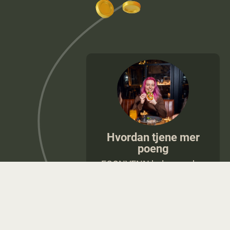
Hvordan tjene mer
poeng
EGONVENN belønner deg
med ekstra poeng i perioder.
Hold deg oppdatert i appen
Vår meny
for å få med deg mulighetene.
Restauranter