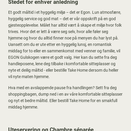
Stedet for enhver anledning
Et godt måltid i et hyggelig miljø – det er Egon. Lun atmosfære,
hyggelig service og god mat – det er vår oppskrift på en god
gjesteopplevelse. Målet har alltid vært å skape et miljø hvor folk
trives. Hvor det er lett å være seg selv, hvor alle føler seg
hjemme og hvor du alltid finner noe på menyen du har lyst på.
Uansett om du er ute etter en hyggelig lunsj, en romantisk
middag for to eller en sammenkomst med venner og familie, vil
EGON
Gulskogen
være et godt valg. Her kan du sette fra deg
handleposene, lene deg tilbake i komfortable sitteplasser og
nyte et deilig måltid - eller bestille Take Home dersom du heller
vil nyte maten hjemme.
Hva med en avslappende pause fra handlingen? Sett fra deg
shoppingbagen, dump ned i en av våre komfortable sitteplasser
og nyt et bedre måltid. Eller bestill Take Home for en smakfull
middag hjemme.
Uteservering og Chambre séparée