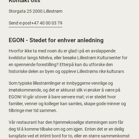
Storgata 25 2000 Lillestrøm
Send e-post
+47 40 00 03 79
EGON - Stedet for enhver anledning
Hvorfor ikke ta med noen du er glad i på en avslappende
kveldstur langs Nitelva, eller besøke Lillestrøm Kultursenter for
en spennende forestilling? Etterpå kan du utforske den
historiske delen av byen og oppleve Lillestrøms rike kulturarv.
Som typiske lillestrømlinger er innbyggerne vennlige og
imøtekommende, og det er akkurat slik vi ønsker å være på
EGON! Vi går utover å bare servere mat; vi er stedet hvor
familier, venner og kolleger kan samles, skape gode minner og
tilbringe mer tid sammen.
Vår restaurant har den hjemmekoselige stemningen som får
deg til å komme tilbake om og om igjen. Enten det er en deilig
lunsjdate ved et intimt bord for to, eller en større sammenkomst