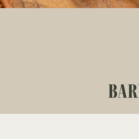
BAR
Visste du at
Hva er vel bedre 