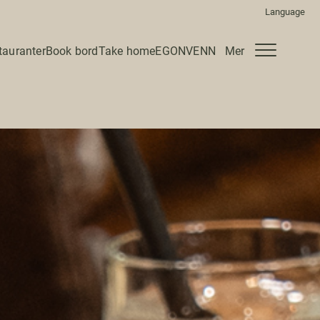
tauranter
Book bord
Take home
EGONVENN
Mer