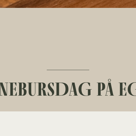
NEBURSDAG PÅ 
 du kan gjennomføre barnebursdag på Egon?
enn fornøyde barn som får feire årets store dag med sine venner