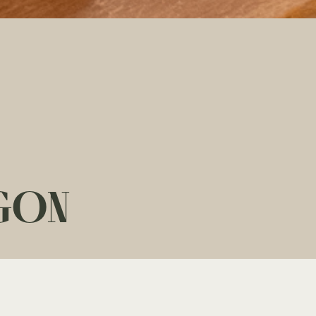
EGON
?